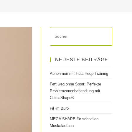
Press
Escape
to
UMSCHALT
close
NEUESTE BEITRÄGE
the
search
Abnehmen mit Hula-Hoop Training
panel.
Fett weg ohne Sport: Perfekte
Problemzonenbehandlung mit
CelsiaShape®
Fit im Büro
MEGA SHAPE für schnellen
Muskalaufbau