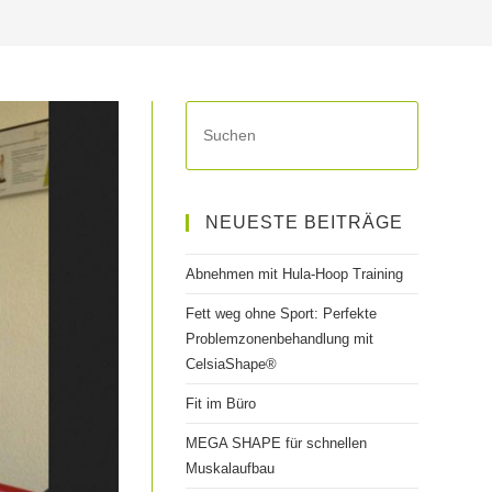
Press
Escape
to
UMSCHALT
close
NEUESTE BEITRÄGE
the
search
Abnehmen mit Hula-Hoop Training
panel.
Fett weg ohne Sport: Perfekte
Problemzonenbehandlung mit
CelsiaShape®
Fit im Büro
MEGA SHAPE für schnellen
Muskalaufbau