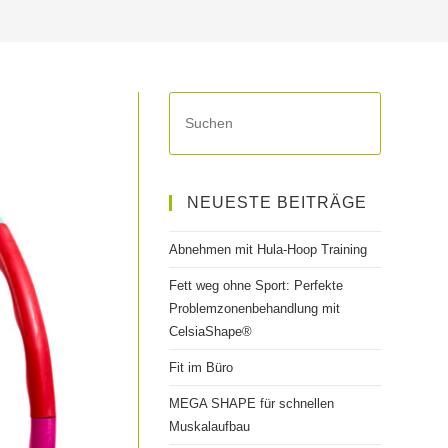
Press
Escape
to
UMSCHALT
close
NEUESTE BEITRÄGE
the
search
Abnehmen mit Hula-Hoop Training
panel.
Fett weg ohne Sport: Perfekte
Problemzonenbehandlung mit
CelsiaShape®
Fit im Büro
MEGA SHAPE für schnellen
Muskalaufbau