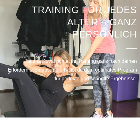
TRAINING FÜR JEDES
ALTER – GANZ
PERSÖNLICH
Tatiana Koval richtet ihr Training ganz nach deinen
Erfordernissen aus. So erhältst du dein optimales Program
für perfekte und schnelle Ergebnisse.