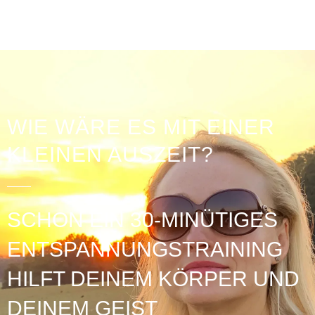
WIE WÄRE ES MIT EINER
KLEINEN AUSZEIT?
SCHON EIN 30-MINÜTIGES
ENTSPANNUNGSTRAINING
HILFT DEINEM KÖRPER UND
DEINEM GEIST