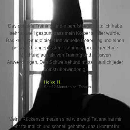
Das perfekte Training für die berufstätige Frau: Ich habe
sehr schnell gespürt, dass mein Körper straffer wurde.
Das kleine Studio bietet individuelle Betreuung und einen
persönlich angepassten Trainingsplan. Angenehme
Mischung aus aktiven Training und passiven
Anwendungen. Den Schweinehund muss natürlich jeder
selbst überwinden ;).
Heike H.
Seit 12 Monaten bei Tatiana
Meine Rückenschmerzen sind wie weg! Tatiana hat mir
sehr freundlich und schnell geholfen, dazu kommt ihr