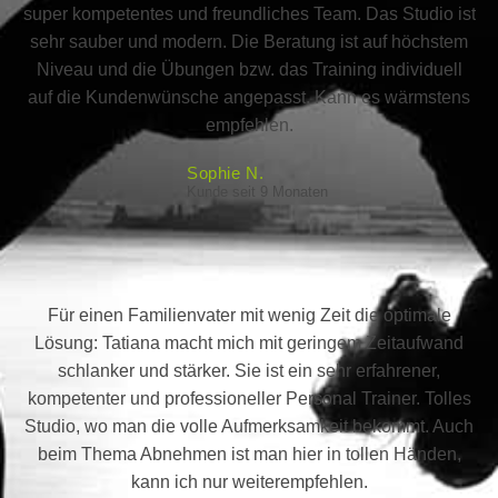
super kompetentes und freundliches Team. Das Studio ist
sehr sauber und modern. Die Beratung ist auf höchstem
Niveau und die Übungen bzw. das Training individuell
auf die Kundenwünsche angepasst. Kann es wärmstens
empfehlen.
Sophie N.
Kunde seit 9 Monaten
Für einen Familienvater mit wenig Zeit die optimale
Lösung: Tatiana macht mich mit geringem Zeitaufwand
schlanker und stärker. Sie ist ein sehr erfahrener,
kompetenter und professioneller Personal Trainer. Tolles
Studio, wo man die volle Aufmerksamkeit bekommt. Auch
beim Thema Abnehmen ist man hier in tollen Händen,
kann ich nur weiterempfehlen.