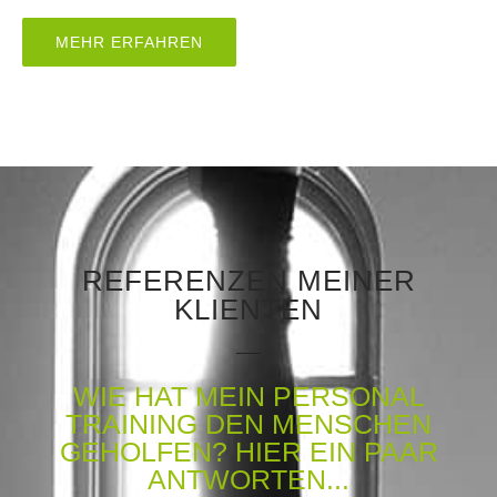
MEHR ERFAHREN
REFERENZEN MEINER
KLIENTEN
WIE HAT MEIN PERSONAL
TRAINING DEN MENSCHEN
GEHOLFEN? HIER EIN PAAR
ANTWORTEN...