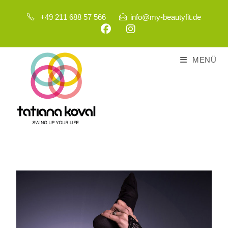
+49 211 688 57 566
info@my-beautyfit.de
MENÜ